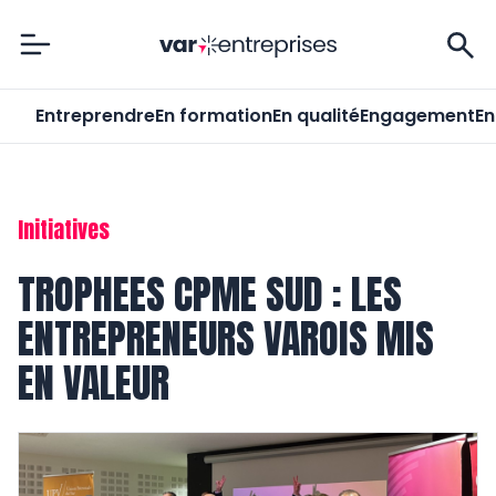
Var-Entreprises
Entreprendre
En formation
En qualité
Engagement
En
Initiatives
TROPHEES CPME SUD : LES
ENTREPRENEURS VAROIS MIS
EN VALEUR