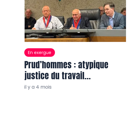
En exergue
Prud’hommes : atypique
justice du travail…
il y a 4 mois