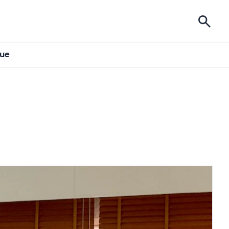
ises
gue