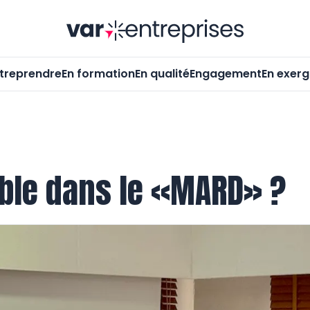
Var-Entrepr
treprendre
En formation
En qualité
Engagement
En exer
sible dans le «MARD» ?