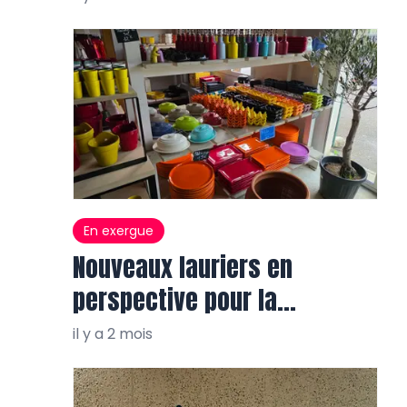
En exergue
Nouveaux lauriers en
perspective pour la
Faïencerie de Varages
il y a 2 mois