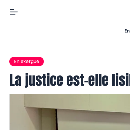
En
En exergue
La justice est-elle li