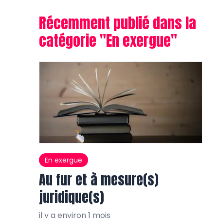
Récemment publié dans la
catégorie "
En exergue
"
En exergue
Au fur et à mesure(s)
juridique(s)
il y a environ 1 mois