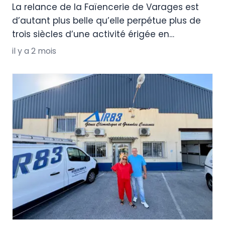
La relance de la Faïencerie de Varages est
d’autant plus belle qu’elle perpétue plus de
trois siècles d’une activité érigée en
patrimoine industriel (depuis (1695). Le
il y a 2 mois
« SOS » de la SAS Nouvelle Faïence a été
entendu par les partenaires privés et publics.
Parfois, l’aventure entrepreneuriale tient à
peu de choses et la vérité n’est pas loin. […]