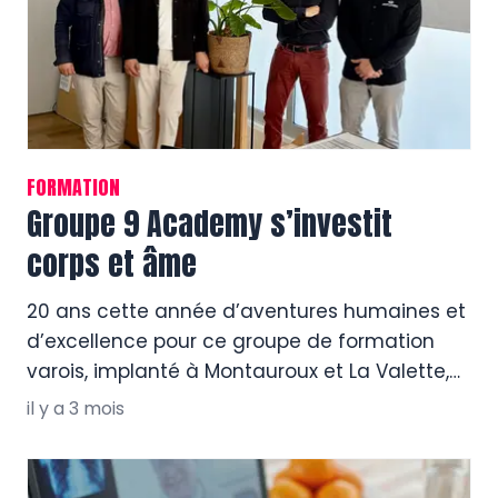
FORMATION
Groupe 9 Academy s’investit
corps et âme
20 ans cette année d’aventures humaines et
d’excellence pour ce groupe de formation
varois, implanté à Montauroux et La Valette,
dédié à la gestion des risques en entreprise,
il y a 3 mois
qui décline en particulier sur le plan national
et international son expertise des situations
de violence. Un organisme de formation pour