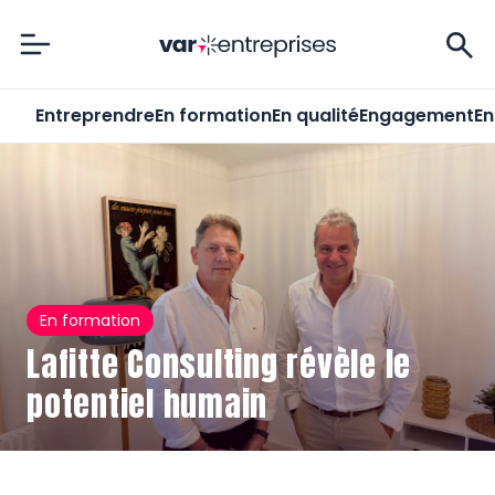
Var-Entreprises
Entreprendre
En formation
En qualité
Engagement
En
En formation
Lafitte Consulting révèle le
potentiel humain