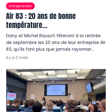
Entreprendre
Air 83 : 20 ans de bonne
température…
Dany et Michel Rausch fêteront à la rentrée
de septembre les 20 ans de leur entreprise Air
83, qu’ils font plus que jamais rayonner
depuis le siège de Six-Fours dans leur
il y a 2 mois
spécialité : la climatisation. Deux décennies
dans le chaud et froid conduites avec
maîtrise et professionnalisme. Quand on
aime, on a toujours 20 ans. L’adage […]