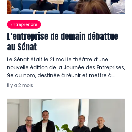
Entreprendre
L’entreprise de demain débattue
au Sénat
Le Sénat était le 21 mai le théâtre d’une
nouvelle édition de la Journée des Entreprises,
9e du nom, destinée à réunir et mettre à
l’honneur des dirigeants de toute la France,
il y a 2 mois
mais aussi à poursuivre ou établir un
dialogue de terrain. Retour sur ce rendez-
vous d’intérêt général avec Pierre Grech,
vice-président de l’Union Patronale […]