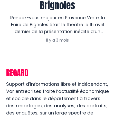
Brignoles
Rendez-vous majeur en Provence Verte, la
Foire de Bignoles était le théâtre le 16 avril
dernier de la présentation inédite d’un
diagnostic économique territorial par l’Union
il y a 3 mois
Patronale du Var. Marc-Antoine Moché,
secrétaire général de l’Union Patronale du
Var, a présenté le 16 avril sur le stand de l’UPV
à la Foire de Brignoles un diagnostic […]
REGARD
Support d’informations libre et indépendant,
Var entreprises traite l’actualité économique
et sociale dans le département à travers
des reportages, des analyses, des portraits,
des enquêtes, sur un large spectre de