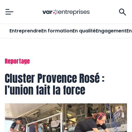
Var-Entreprises
Entreprendre
En formation
En qualité
Engagement
En
Reportage
Cluster Provence Rosé :
l’union fait la force