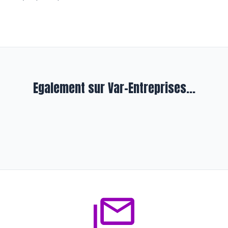
Egalement sur Var-Entreprises...
Entreprendre
Easy Sushi sort du maki
traditionnel…
il y a environ 4 ans