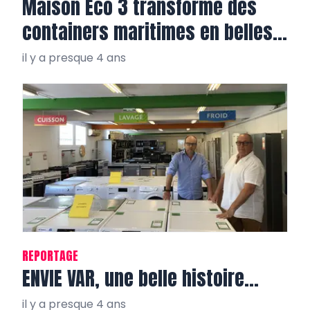
Maison Eco 3 transforme des
containers maritimes en belles
villas tout confort
il y a presque 4 ans
REPORTAGE
ENVIE VAR, une belle histoire…
il y a presque 4 ans