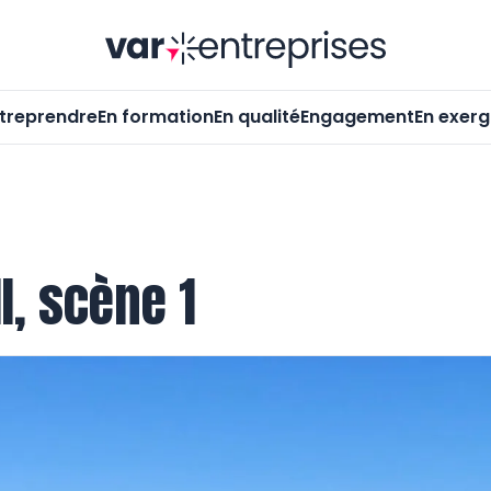
Var-Entrepr
treprendre
En formation
En qualité
Engagement
En exer
I, scène 1