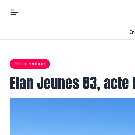
En
En formation
Elan Jeunes 83, acte I