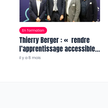
En formation
Thierry Berger : « rendre
l’apprentissage accessible à
tous, partout »
il y a 8 mois