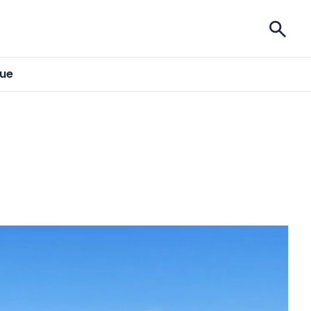
ises
gue