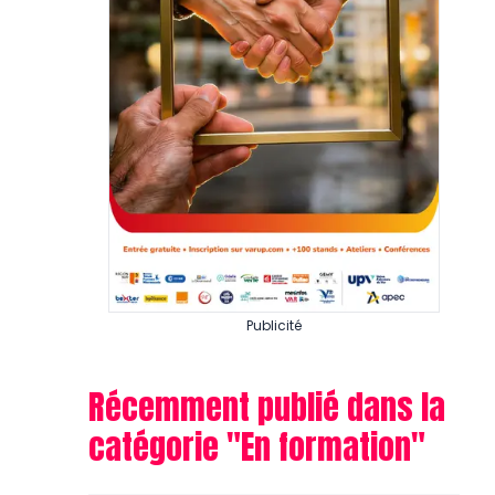
Publicité
Récemment publié dans la
catégorie "
En formation
"