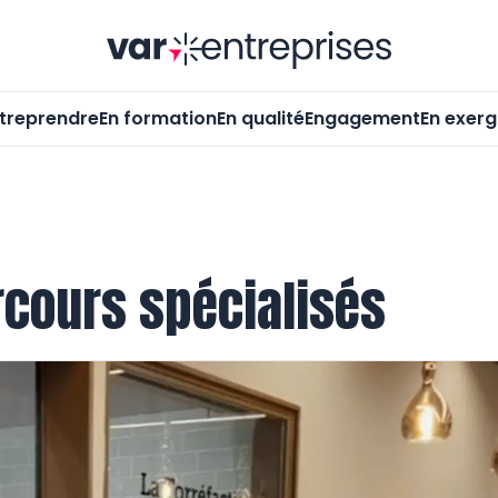
Var-Entrepr
treprendre
En formation
En qualité
Engagement
En exer
rcours spécialisés