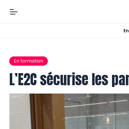
En
En formation
L’E2C sécurise les pa