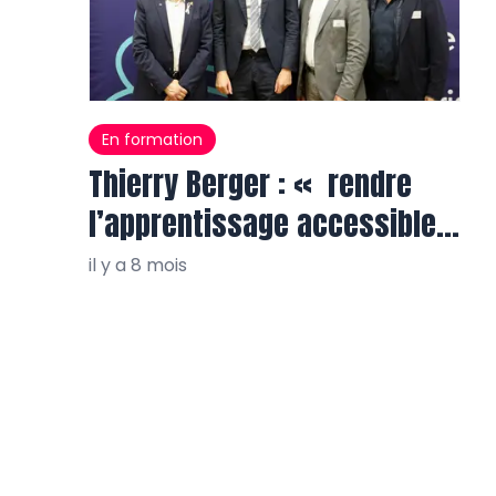
En formation
Thierry Berger : « rendre
l’apprentissage accessible à
tous, partout »
il y a 8 mois