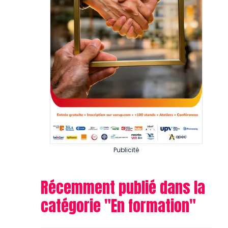
Publicité
Récemment publié dans la
catégorie "
En formation
"