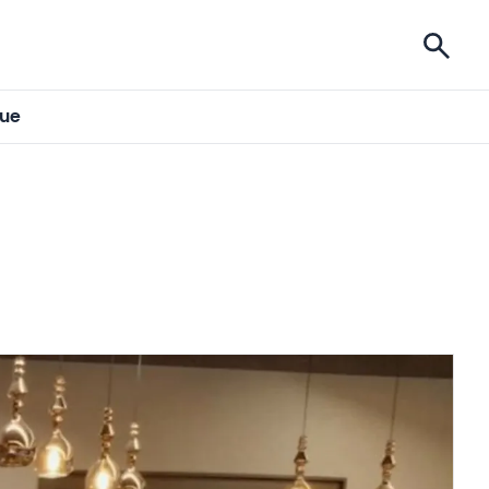
ises
gue