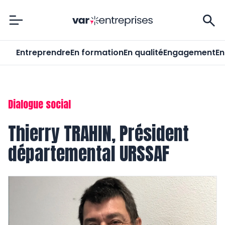
Var-Entreprises
Entreprendre
En formation
En qualité
Engagement
En
Dialogue social
Thierry TRAHIN, Président
départemental URSSAF