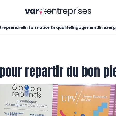
Var-Entrepr
treprendre
En formation
En qualité
Engagement
En exer
our repartir du bon pi