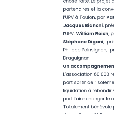
chose faite. Le projet
partenaires et la conv
l’UPV à Toulon, par
Pat
Jacques Bianchi
, pré
l’UPV,
William Reich
, 
Stéphane Digani
, pr
Philippe Poinsignon, 
Draguignan.
Un accompagnement 
L’association 60 000 r
part sortir de l’isol
liquidation à rebondir
part faire changer le r
Totalement bénévole p