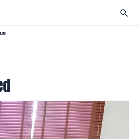
ises
gue
ed