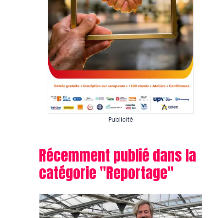
Publicité
Récemment publié dans la
catégorie "
Reportage
"