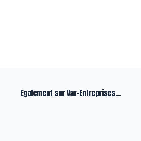
Egalement sur Var-Entreprises...
TIVES
En exergue
Congés payés 
ouveau jeu de cartes
la suite, en at
OUKONVA’R 100% varois