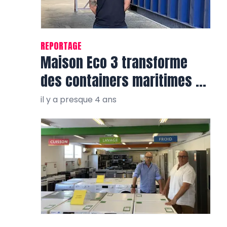
REPORTAGE
Maison Eco 3 transforme
des containers maritimes en
belles villas tout confort
il y a presque 4 ans