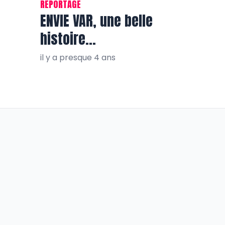
REPORTAGE
ENVIE VAR, une belle
histoire…
il y a presque 4 ans
En qualité
et maladie :
50 ans de propreté des
tendant la fin
territoires pour Pizzorn