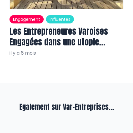
Engagement
Influentes
Les Entrepreneures Varoises
Engagées dans une utopie
réaliste
il y a 6 mois
Egalement sur Var-Entreprises...
INTERVIEW