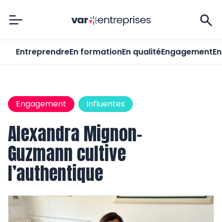
Var-Entreprises
Entreprendre
En formation
En qualité
Engagement
En
Engagement
Influentes
Alexandra Mignon-
Guzmann cultive
l’authentique