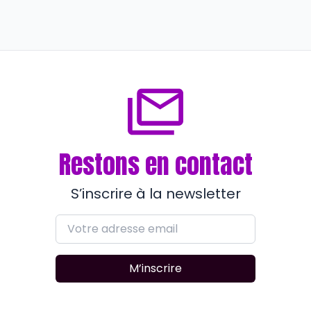
ISEN :
AGNES LAVILLE, entrepreneur et
directrice
il y a environ 4 ans
Restons en contact
S’inscrire à la newsletter
M’inscrire