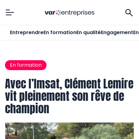
Var-Entreprises
Entreprendre
En formation
En qualité
Engagement
En
En formation
Avec l’Imsat, Clément Lemire
vit pleinement son rêve de
champion