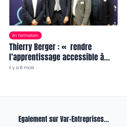
En formation
Thierry Berger : « rendre
l’apprentissage accessible à
tous, partout »
il y a 8 mois
Egalement sur Var-Entreprises...