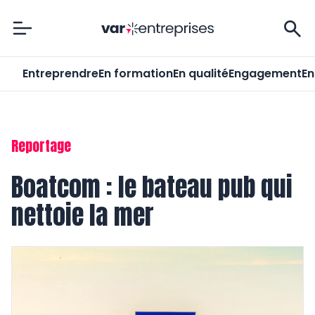
Var-Entreprises
Entreprendre
En formation
En qualité
Engagement
En
Reportage
Boatcom : le bateau pub qui
nettoie la mer