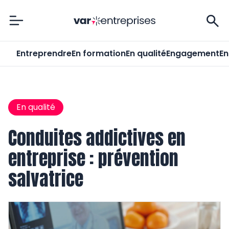
Var-Entreprises
Entreprendre
En formation
En qualité
Engagement
En
En qualité
Conduites addictives en
entreprise : prévention
salvatrice