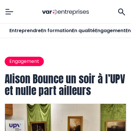
Var-Entreprises
Entreprendre
En formation
En qualité
Engagement
En
Engagement
Alison Bounce un soir à l’UPV
et nulle part ailleurs