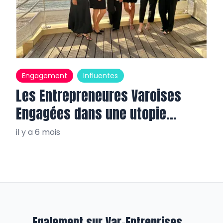
Engagement
Influentes
Les Entrepreneures Varoises
Engagées dans une utopie
réaliste
il y a 6 mois
Egalement sur Var-Entreprises...