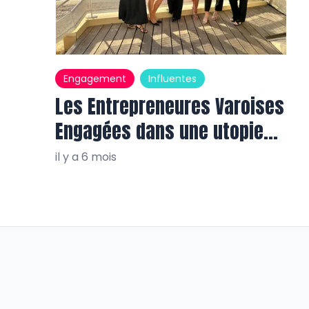
Engagement
Influentes
Les Entrepreneures Varoises
Engagées dans une utopie
réaliste
il y a 6 mois