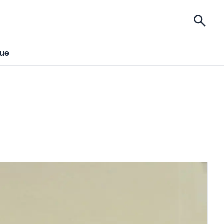
ises
gue