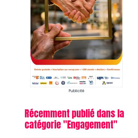
Publicité
Récemment publié dans la
catégorie "
Engagement
"