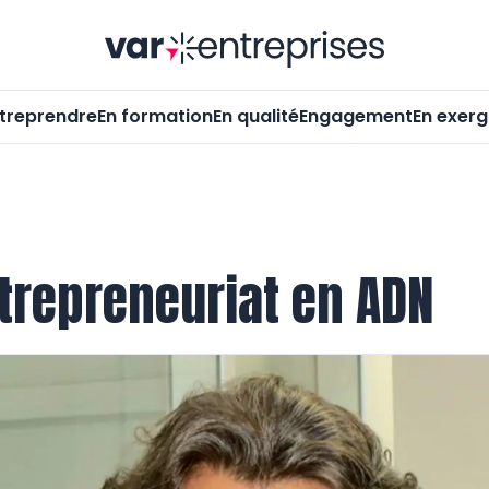
Var-Entrepr
treprendre
En formation
En qualité
Engagement
En exer
ntrepreneuriat en ADN