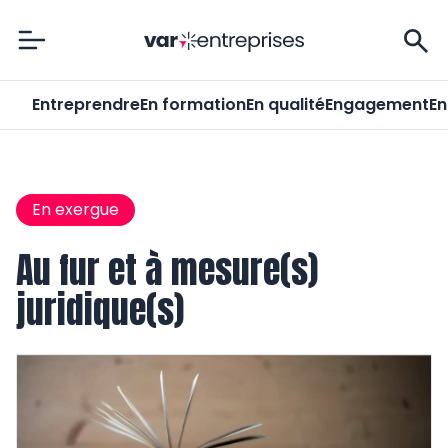
Var-Entreprises
Entreprendre
En formation
En qualité
Engagement
En
En exergue
Au fur et à mesure(s)
juridique(s)