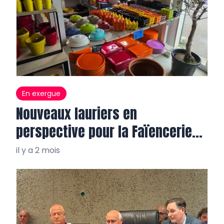
En exergue
Nouveaux lauriers en
perspective pour la Faïencerie
de Varages
il y a 2 mois