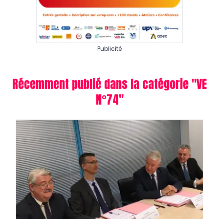
Publicité
Récemment publié dans la catégorie "
VE
N°74
"