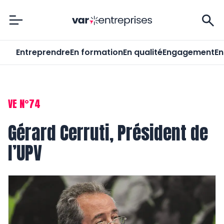
Var-Entreprises
Entreprendre
En formation
En qualité
Engagement
En
VE N°74
Gérard Cerruti, Président de
l’UPV