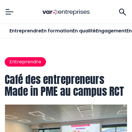
Var-Entreprises
Entreprendre
En formation
En qualité
Engagement
En
Entreprendre
Café des entrepreneurs
Made in PME au campus RCT