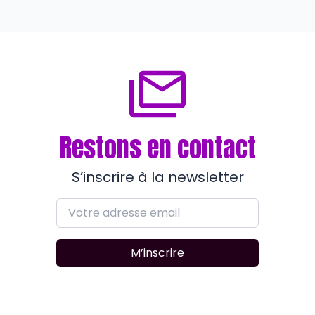
OsmOSE avec les chefs
d’entreprise
il y a plus d’un an
Restons en contact
S’inscrire à la newsletter
M’inscrire