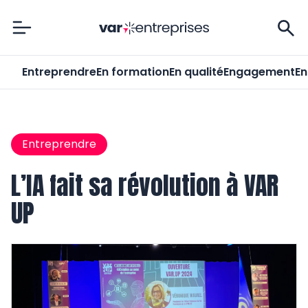
Var-Entreprises
Entreprendre
En formation
En qualité
Engagement
En
Entreprendre
L’IA fait sa révolution à VAR
UP