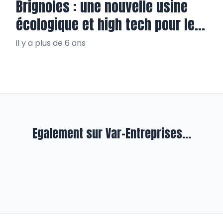
Brignoles : une nouvelle usine
écologique et high tech pour le
groupe Lauvige
il y a plus de 6 ans
Egalement sur Var-Entreprises...
En qualité
RSE éclairée chez Provelec Sud
il y a presque 3 ans