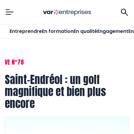
Var-Entreprises
Entreprendre
En formation
En qualité
Engagement
En
VE N°78
Saint-Endréol : un golf
magnifique et bien plus
encore