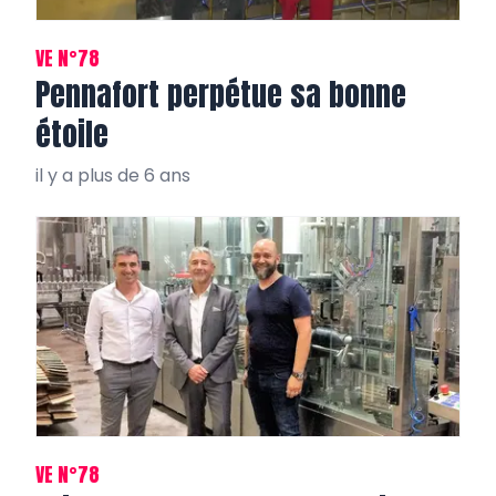
VE N°78
Pennafort perpétue sa bonne
étoile
il y a plus de 6 ans
VE N°78