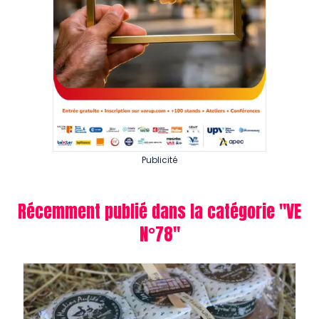
Publicité
Récemment publié dans la catégorie "
VE
N°78
"