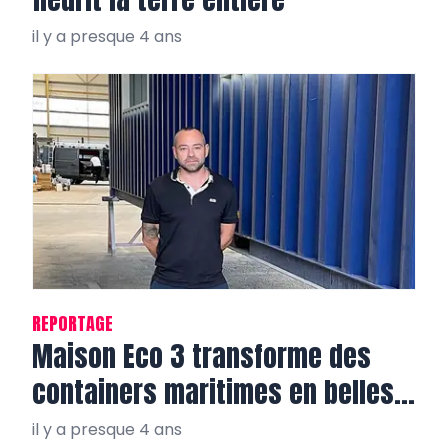
il y a presque 4 ans
REPORTAGE
Maison Eco 3 transforme des
containers maritimes en belles
villas tout confort
il y a presque 4 ans