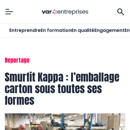
Var-Entreprises
Entreprendre
En formation
En qualité
Engagement
En
Reportage
Smurfit Kappa : l’emballage
carton sous toutes ses
formes