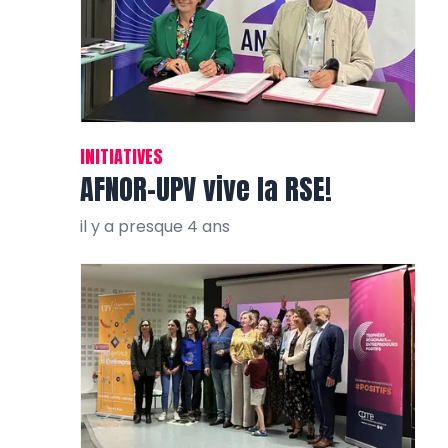
INITIATIVES
AFNOR-UPV vive la RSE!
il y a presque 4 ans