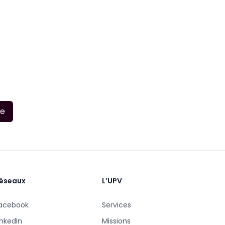
re
éseaux
L’UPV
acebook
Services
inkedIn
Missions