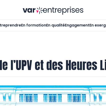
Var-Entrepr
treprendre
En formation
En qualité
Engagement
En exer
e l’UPV et des Heures L