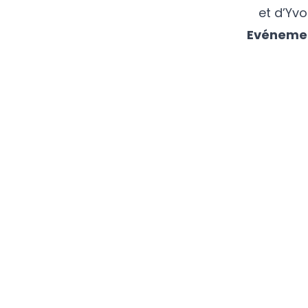
et d’Yv
Evénemen