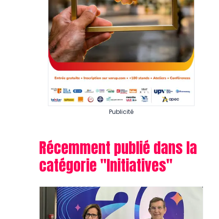
Publicité
Récemment publié dans la
catégorie "
Initiatives
"