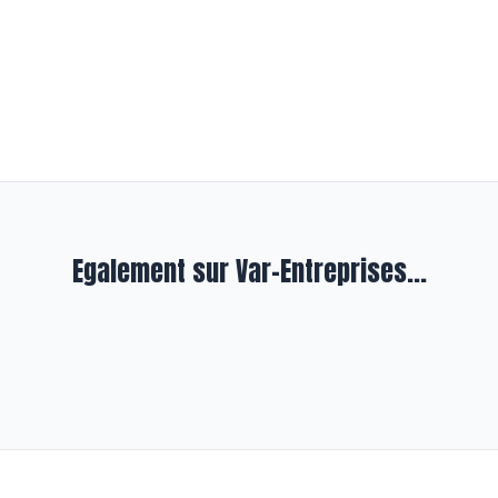
Egalement sur Var-Entreprises...
INITIATIVES
prendre
Fours-les-Plages : Air
Draguignan : l
entile son savoir-faire
Beppo investit 
 plus de 4 ans
il y a plus de 4 ans