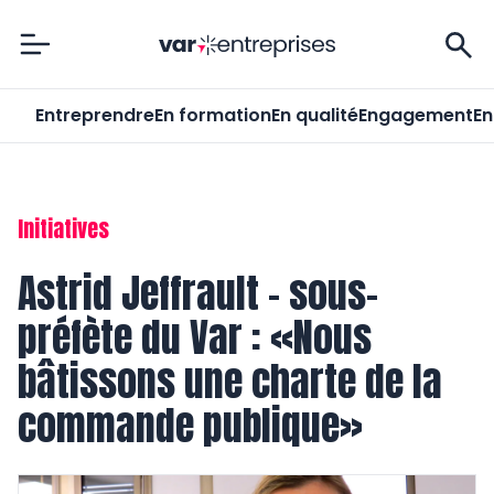
Var-Entreprises
Entreprendre
En formation
En qualité
Engagement
En
Initiatives
Astrid Jeffrault – sous-
préfète du Var : «Nous
bâtissons une charte de la
commande publique»