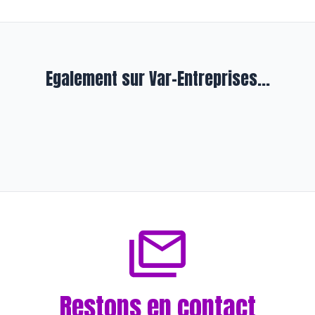
Egalement sur Var-Entreprises...
En qualité
Joël Oros veille sur la bonne santé
d’Odalia
il y a presque 3 ans
Restons en contact