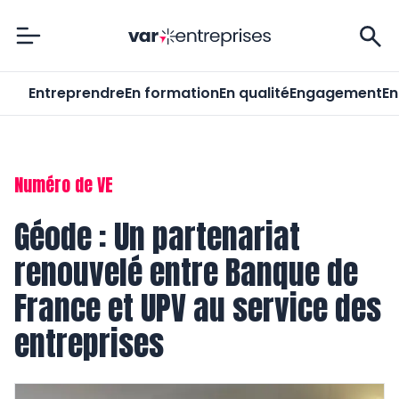
Var-Entreprises
Entreprendre
En formation
En qualité
Engagement
En
Numéro de VE
Géode : Un partenariat
renouvelé entre Banque de
France et UPV au service des
entreprises