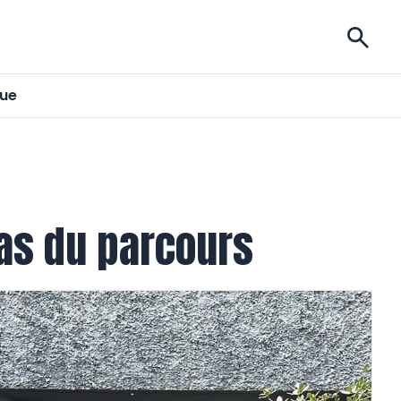
ises
gue
pas du parcours