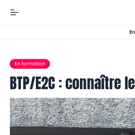
En
En formation
BTP/E2C : connaître 