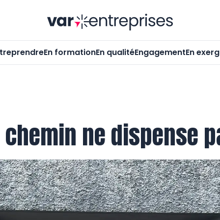
Var-Entrepr
treprendre
En formation
En qualité
Engagement
En exer
le chemin ne dispense 