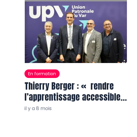
En formation
Thierry Berger : « rendre
l’apprentissage accessible à
tous, partout »
il y a 8 mois