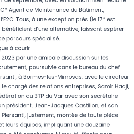
tir de septembre, avec en solution intermédiaire
EC* Agent de Maintenance du Bâtiment,
e
’E2C. Tous, à une exception près (le 17
est
, bénéficient d’une alternative, laissant espérer
e parcours spécialisé.
que à courir
2023 par une amicale discussion sur les
rutement, poursuivie dans le bureau du chef
ersanti, à Bormes-les-Mimosas, avec le directeur
et le chargé des relations entreprises, Samir Hadji,
Fédération du BTP du Var avec son secrétaire
 son président, Jean-Jacques Castillon, et son
n Piersanti, justement, montée de toute pièce
 et leurs équipes, impliquant une douzaine