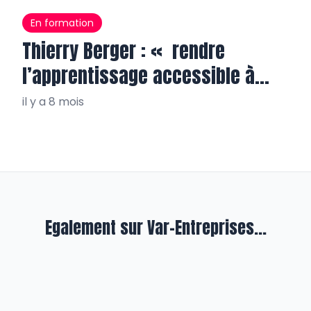
En formation
Thierry Berger : « rendre
l’apprentissage accessible à
tous, partout »
il y a 8 mois
Egalement sur Var-Entreprises...
Entreprendre
« Du Bon chez vous » cultive