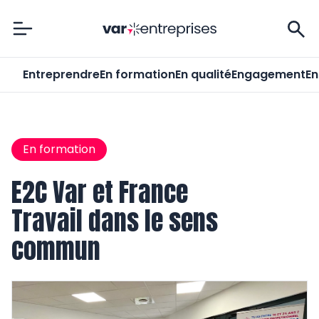
Var-Entreprises
Entreprendre
En formation
En qualité
Engagement
En
En formation
E2C Var et France
Travail dans le sens
commun