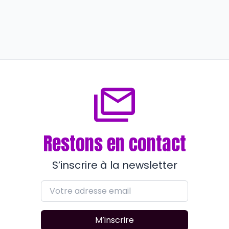
En formation
E2C – Imsat : les formations UPV se
font label(s)
il y a plus de 3 ans
Restons en contact
S’inscrire à la newsletter
M’inscrire