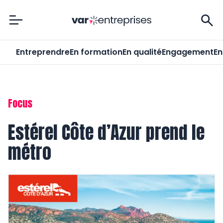
Var-Entreprises
Entreprendre
En formation
En qualité
Engagement
En
Focus
Estérel Côte d’Azur prend le
métro