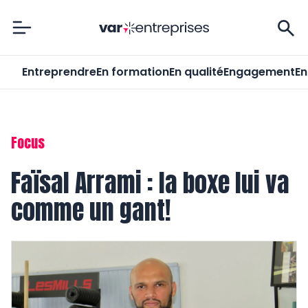
Var-Entreprises
Entreprendre
En formation
En qualité
Engagement
En
Focus
Faïsal Arrami : la boxe lui va
comme un gant!