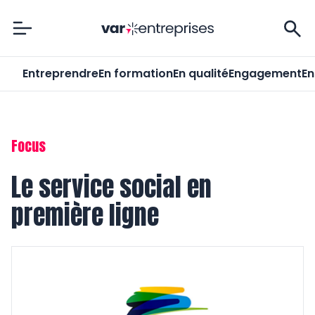
Var-Entreprises
Entreprendre
En formation
En qualité
Engagement
En
Focus
Le service social en
première ligne