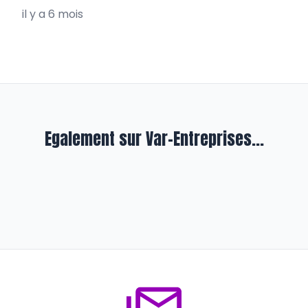
il y a 6 mois
Egalement sur Var-Entreprises...
En qualité
Octobre Rose en fil rouge au sein
d’Enosys
il y a presque 3 ans