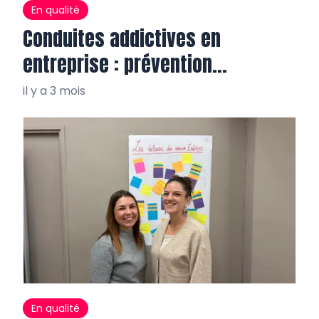
En qualité
Conduites addictives en
entreprise : prévention
salvatrice
il y a 3 mois
En qualité