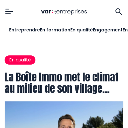
Var-Entreprises
Entreprendre
En formation
En qualité
Engagement
En
En qualité
La Boîte Immo met le climat
au milieu de son village…