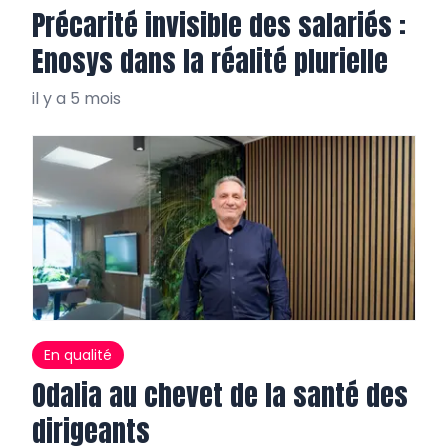
Précarité invisible des salariés :
Enosys dans la réalité plurielle
il y a 5 mois
En qualité
Odalia au chevet de la santé des
dirigeants