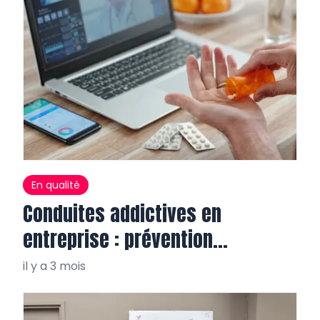
En qualité
Conduites addictives en
entreprise : prévention
salvatrice
il y a 3 mois