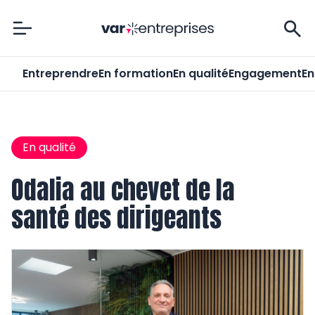
Var-Entreprises
Entreprendre
En formation
En qualité
Engagement
En
En qualité
Odalia au chevet de la
santé des dirigeants