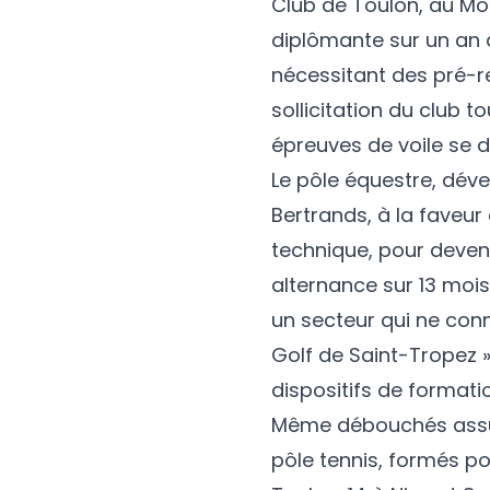
Club de Toulon, au Mou
diplômante sur un an d
nécessitant des pré-r
sollicitation du club t
épreuves de voile se d
Le
pôle équestre
, dév
Bertrands, à la faveu
technique, pour deveni
alternance sur 13 mois
un secteur qui ne conna
Golf de Saint-Tropez »
dispositifs de formatio
Même débouchés assur
pôle tennis
, formés po