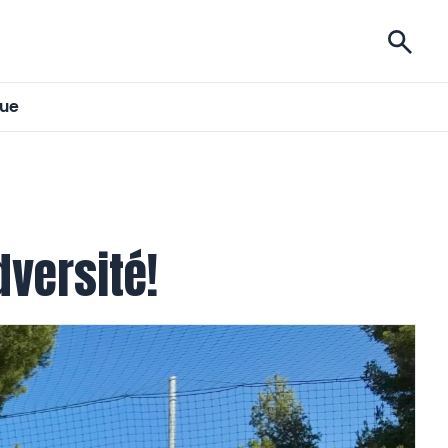
ises
gue
dversité!