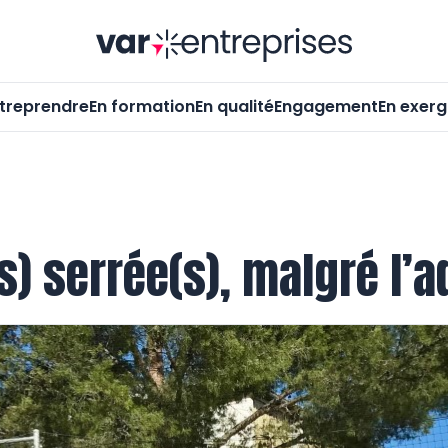
Var-Entrepr
treprendre
En formation
En qualité
Engagement
En exer
s) serrée(s), malgré l’a