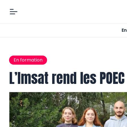
En
En formation
L’Imsat rend les POEC