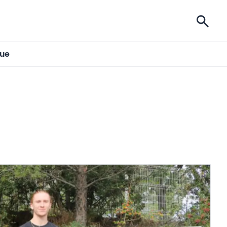
ises
gue