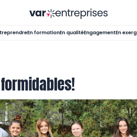
Var-Entrepr
treprendre
En formation
En qualité
Engagement
En exer
 formidables!