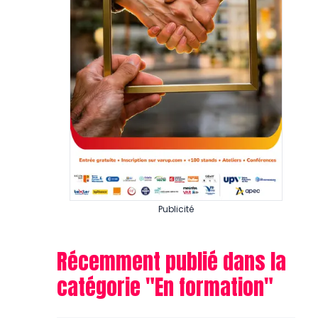
Publicité
Récemment publié dans la
catégorie "
En formation
"