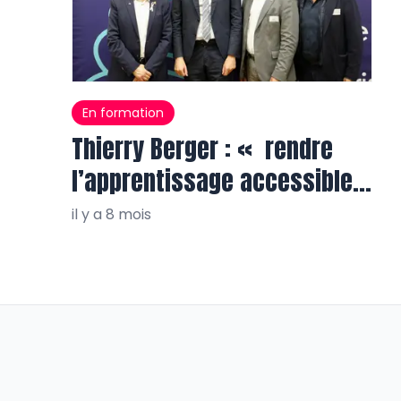
En formation
Thierry Berger : « rendre
l’apprentissage accessible à
tous, partout »
il y a 8 mois