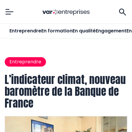
Var-Entreprises
Entreprendre
En formation
En qualité
Engagement
En
Entreprendre
L’indicateur climat, nouveau
baromètre de la Banque de
France