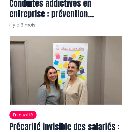
Conduites addictives en
entreprise : prévention
salvatrice
il y a 3 mois
En qualité
Précarité invisible des salariés :