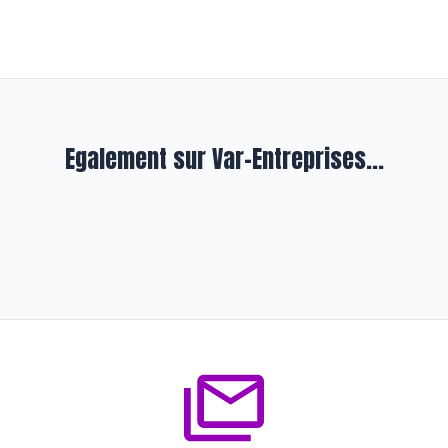
Egalement sur Var-Entreprises...
En formation
Sur la piste de l’éducation
financière
il y a environ 1 an