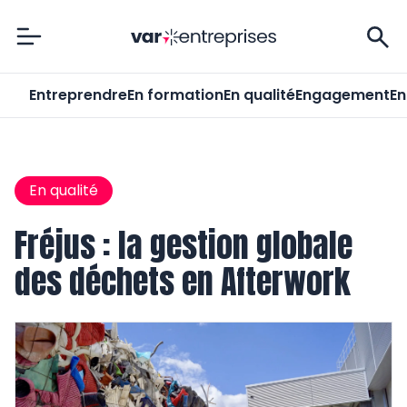
Var-Entreprises
Entreprendre
En formation
En qualité
Engagement
En
En qualité
Fréjus : la gestion globale
des déchets en Afterwork