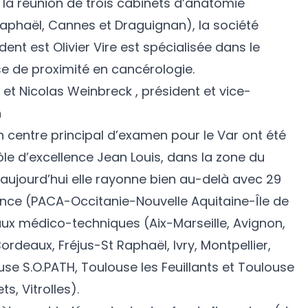
 la réunion de trois cabinets d’anatomie
aphaël, Cannes et Draguignan), la société
ent est Olivier Vire est spécialisée dans le
ise de proximité en cancérologie.
 et Nicolas Weinbreck , président et vice-
h
n centre principal d’examen pour le Var ont été
ôle d’excellence Jean Louis, dans la zone du
aujourd’hui elle rayonne bien au-delà avec 29
rance (PACA-Occitanie-Nouvelle Aquitaine-Île de
aux médico-techniques (Aix-Marseille, Avignon,
rdeaux, Fréjus-St Raphaël, Ivry, Montpellier,
use S.O.PATH, Toulouse les Feuillants et Toulouse
s, Vitrolles).