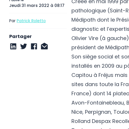
Créée en mai 1999 par
Jeudi 31 mars 2022 à 08:17
pathologique (Saint-R
Médipath dont le Présid
Par
Patrick Roletto
diagnostic et l’expert
Partager
Olivier Vire (à gauche)
président de Médipat
Son siège social et so
installés en 2009 au p
Capitou à Fréjus mais 
sites dans toute la F
France) dont 14 plate
Avon-Fontainebleau, Bo
Nice, Perpignan, Toulo
Rolland Despax Recollet