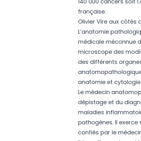
140 000 cancers soit 
française.
Olivier Vire aux côtés
L’anatomie pathologiq
médicale méconnue du g
microscope des modific
des différents organ
anatomopathologique e
anatomie et cytologi
Le médecin anatomopa
dépistage et du diagn
maladies inflammatoi
pathogènes. Il exerce 
confiés par le médecin