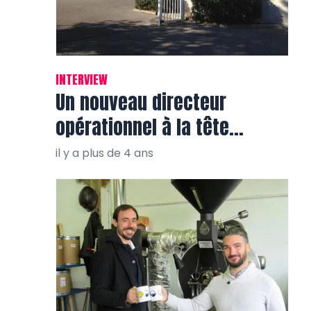
INTERVIEW
Un nouveau directeur
opérationnel à la tête
d’EMOA Mutuelle du Var
il y a plus de 4 ans