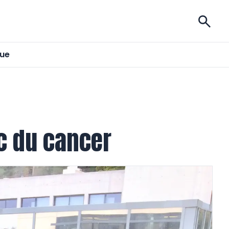
ises
gue
c du cancer