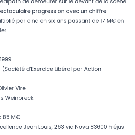
édipath de demeurer sur le devant de la scène
ectaculaire progression avec un chiffre
ultiplié par cinq en six ans passant de 17 M€ en
er !
 1999
 (Société d’Exercice Libéral par Action
livier Vire
las Weinbreck
 : 85 M€
excellence Jean Louis, 263 via Nova 83600 Fréjus