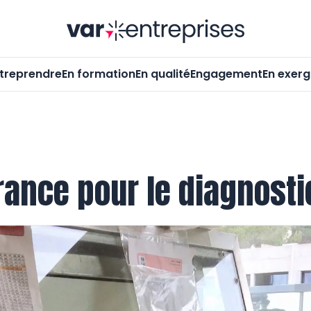
Var-Entrepr
treprendre
En formation
En qualité
Engagement
En exer
rance pour le diagnosti