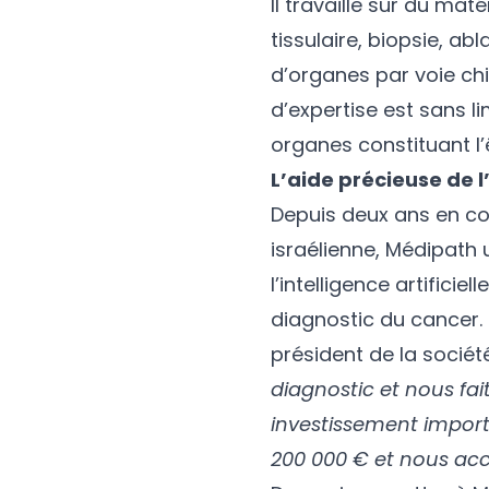
Il travaille sur du maté
tissulaire, biopsie, a
d’organes par voie ch
d’expertise est sans l
organes constituant l’
L’aide précieuse de l’
Depuis deux ans en col
israélienne, Médipath u
l’intelligence artific
diagnostic du cancer.
président de la sociét
diagnostic et nous fai
investissement impor
200 000 € et nous accu