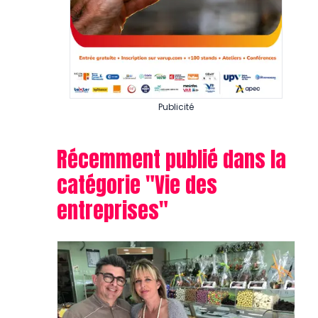
Publicité
Récemment publié dans la
catégorie "
Vie des
entreprises
"