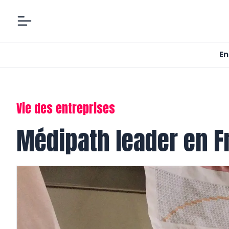
En
Vie des entreprises
Médipath leader en F