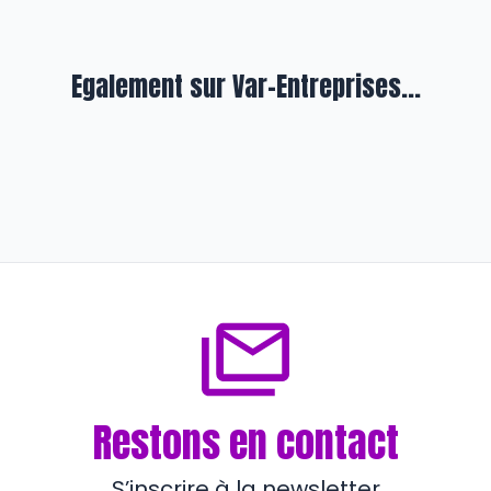
Egalement sur Var-Entreprises...
En exergue
Kedge Alumni Toulon Var en mode
« start up »
il y a 6 mois
Restons en contact
S’inscrire à la newsletter