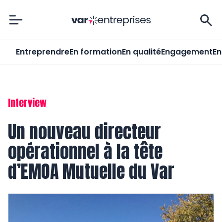
Var-Entreprises
Entreprendre
En formation
En qualité
Engagement
En
Interview
Un nouveau directeur
opérationnel à la tête
d’EMOA Mutuelle du Var