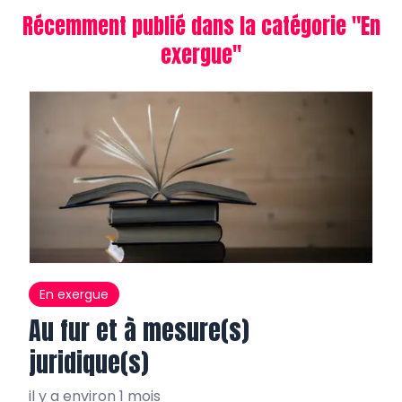
Récemment publié dans la catégorie "
En
exergue
"
En exergue
Au fur et à mesure(s)
juridique(s)
il y a environ 1 mois