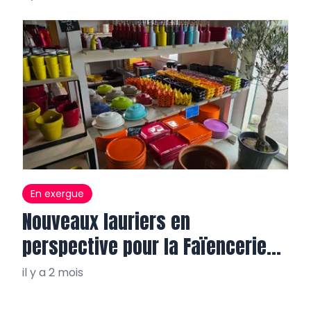
En exergue
Nouveaux lauriers en
perspective pour la Faïencerie
de Varages
il y a 2 mois