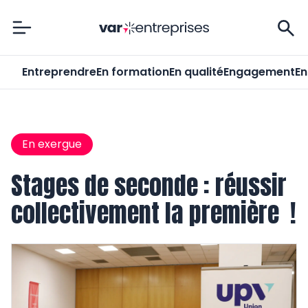
Var-Entreprises
Entreprendre
En formation
En qualité
Engagement
En
En exergue
Stages de seconde : réussir
collectivement la première !