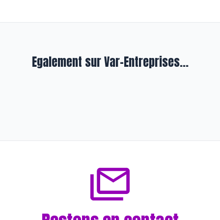
Egalement sur Var-Entreprises...
En formation
Lafitte Consulting révèle le
potentiel humain
il y a 12 jours