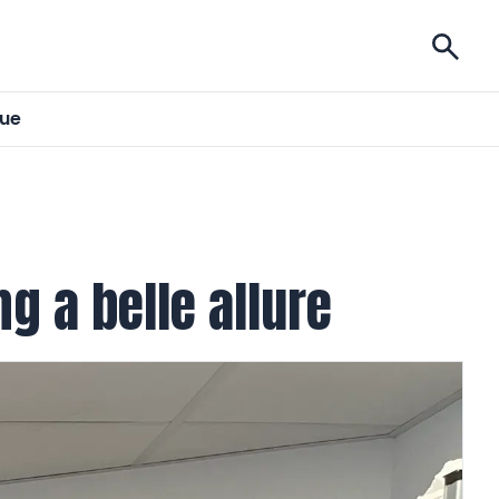
ises
gue
ng a belle allure