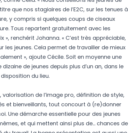
tre que nos stagiaires de l’E2C, sur les tenues à
llure, y compris si quelques coups de ciseaux
fure. Tous repartent gratuitement avec les
x », renchérit Johanna. « C’est très appréciable,
les jeunes. Cela permet de travailler de mieux
lement », ajoute Cécile. Soit en moyenne une
 dizaine de jeunes depuis plus d’un an, dans le
disposition du lieu.
, valorisation de l’image pro, définition de style,
 et bienveillants, tout concourt à (re)donner
soi. Une démarche essentielle pour des jeunes
êmes, et qui mettent ainsi plus de… chances de
é du travail. La bonne présentation est aussi une