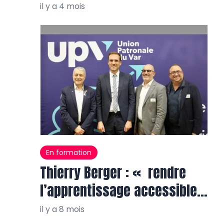
il y a 4 mois
En formation
Thierry Berger : « rendre
l’apprentissage accessible à
tous, partout »
il y a 8 mois