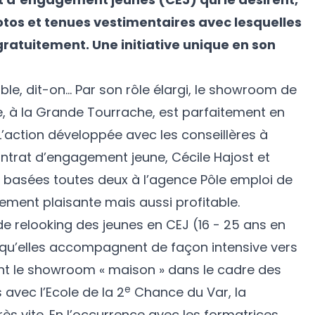
otos et tenues vestimentaires avec lesquelles
 gratuitement. Une initiative unique en son
éable, dit-on… Par son rôle élargi, le showroom de
 à la Grande Tourrache, est parfaitement en
L’action développée avec les conseillères à
ontrat d’engagement jeune, Cécile Hajost et
, basées toutes deux à l’agence Pôle emploi de
ement plaisante mais aussi profitable.
e relooking des jeunes en CEJ (16 - 25 ans en
é qu’elles accompagnent de façon intensive vers
ant le showroom « maison » dans le cadre des
e
 avec l’Ecole de la 2
Chance du Var, la
rès vite. En l’occurrence avec les formatrices