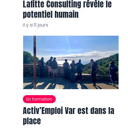
Lafitte Consulting révèle le
potentiel humain
il y a 11 jours
En formation
Activ’Emploi Var est dans la
place