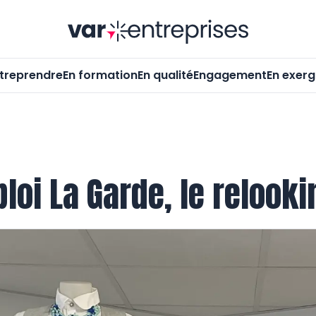
Var-Entrepr
treprendre
En formation
En qualité
Engagement
En exer
loi La Garde, le relooki