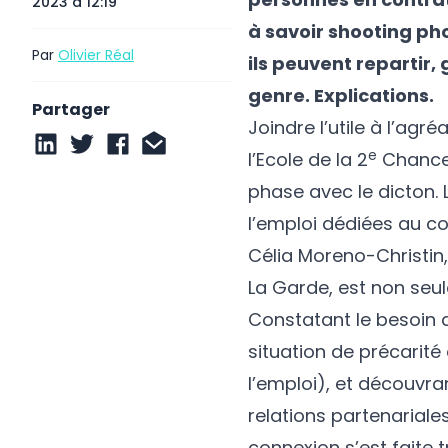
2023 à 12:19
à savoir shooting ph
Par
Olivier Réal
ils peuvent repartir,
genre. Explications.
Partager
Joindre l’utile à l’agr
e
l’Ecole de la 2
Chance,
phase avec le dicton. 
l’emploi dédiées au c
Célia Moreno-Christin
La Garde, est non seul
Constatant le besoin d
situation de précarit
l’emploi), et découvr
relations partenariales
connexion s’est faite t