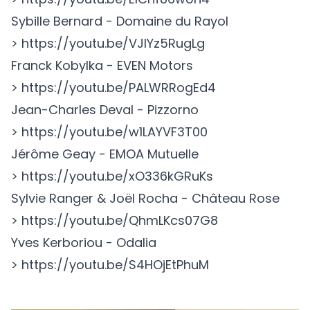
Sybille Bernard - Domaine du Rayol
>
https://youtu.be/VJlYz5RugLg
Franck Kobylka - EVEN Motors
>
https://youtu.be/PALWRRogEd4
Jean-Charles Deval - Pizzorno
>
https://youtu.be/w1LAYVF3T00
Jérôme Geay - EMOA Mutuelle
>
https://youtu.be/xO336kGRuKs
Sylvie Ranger & Joël Rocha - Château Rose
>
https://youtu.be/QhmLKcs07G8
Yves Kerboriou - Odalia
>
https://youtu.be/S4HOjEtPhuM