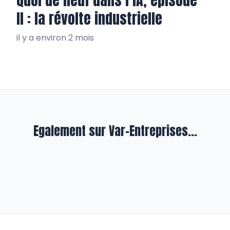
II : la révolte industrielle
il y a environ 2 mois
Egalement sur Var-Entreprises...
En formation
Service(s) gagnant(s) à l’Imsat
avec Gilles Moretton
il y a plus de 2 ans