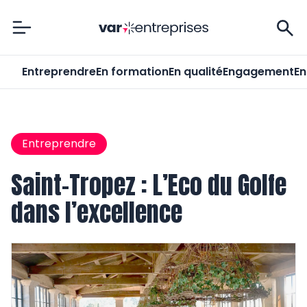
Var-Entreprises
Entreprendre
En formation
En qualité
Engagement
En
Entreprendre
Saint-Tropez : L’Eco du Golfe
dans l’excellence