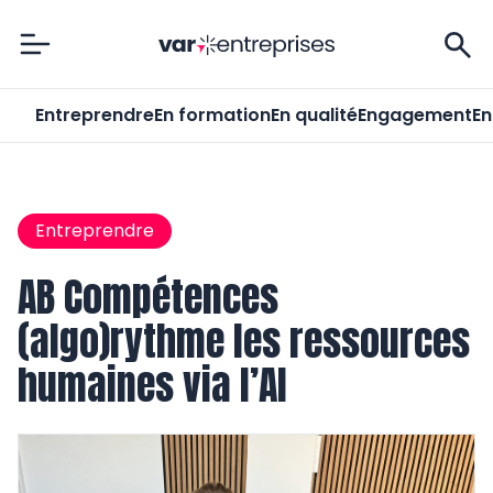
Var-Entreprises
Entreprendre
En formation
En qualité
Engagement
En
Entreprendre
AB Compétences
(algo)rythme les ressources
humaines via l’AI