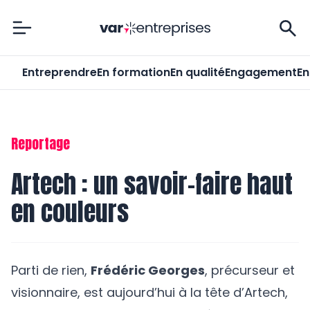
Var-Entreprises
Entreprendre
En formation
En qualité
Engagement
En
Reportage
Artech : un savoir-faire haut
en couleurs
Parti de rien,
Frédéric Georges
, précurseur et
visionnaire, est aujourd’hui à la tête d’
Artech
,