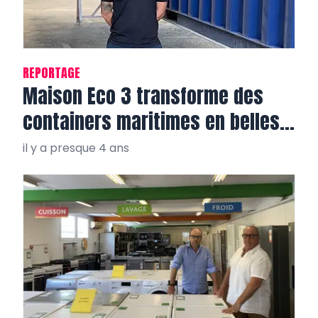
REPORTAGE
Maison Eco 3 transforme des
containers maritimes en belles
villas tout confort
il y a presque 4 ans