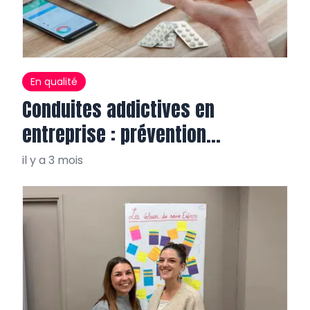
En qualité
Conduites addictives en
entreprise : prévention
salvatrice
il y a 3 mois