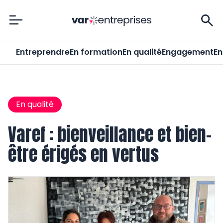
Var-Entreprises
Entreprendre
En formation
En qualité
Engagement
En
En qualité
Varef : bienveillance et bien-
être érigés en vertus