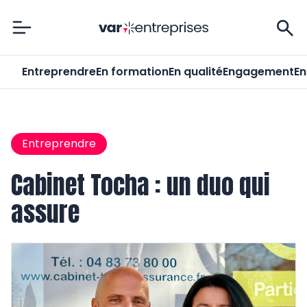
Var-Entreprises
Entreprendre
En formation
En qualité
Engagement
En
Entreprendre
Cabinet Tocha : un duo qui
assure