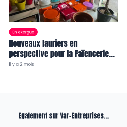
En exergue
Nouveaux lauriers en
perspective pour la Faïencerie
de Varages
il y a 2 mois
Egalement sur Var-Entreprises...