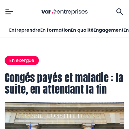
Var-Entreprises
Entreprendre
En formation
En qualité
Engagement
En
En exergue
Congés payés et maladie : la
suite, en attendant la fin