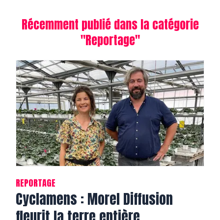
Récemment publié dans la catégorie
"
Reportage
"
REPORTAGE
Cyclamens : Morel Diffusion
fleurit la terre entière