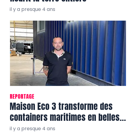
il y a presque 4 ans
REPORTAGE
Maison Eco 3 transforme des
containers maritimes en belles
villas tout confort
il y a presque 4 ans