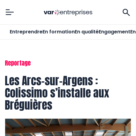
Var-Entreprises
Entreprendre
En formation
En qualité
Engagement
En
Reportage
Les Arcs-sur-Argens :
Colissimo s’installe aux
Bréguières