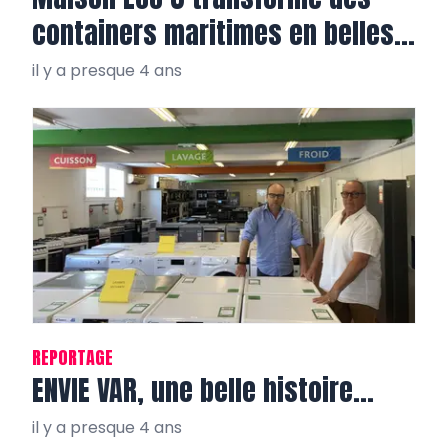
containers maritimes en belles
villas tout confort
il y a presque 4 ans
REPORTAGE
ENVIE VAR, une belle histoire…
il y a presque 4 ans