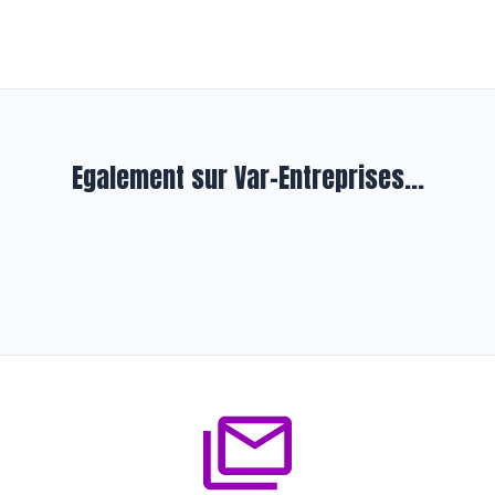
Egalement sur Var-Entreprises...
Entreprendre
Hameau de Montrieux : et au
milieu coule une rivière
il y a environ 2 ans