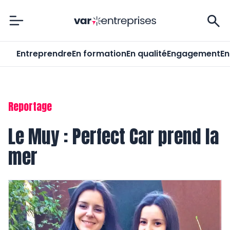
Var-Entreprises
Entreprendre
En formation
En qualité
Engagement
En
Reportage
Le Muy : Perfect Car prend la
mer