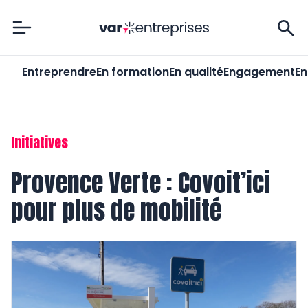
Var-Entreprises
Entreprendre
En formation
En qualité
Engagement
En
Initiatives
Provence Verte : Covoit’ici
pour plus de mobilité