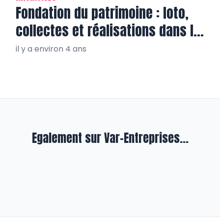
Fondation du patrimoine : loto,
collectes et réalisations dans le
Var!
il y a environ 4 ans
Egalement sur Var-Entreprises...
REPORTAGE
ENVIE VAR, une belle histoire…
il y a presque 4 ans