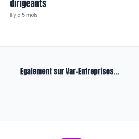
dirigeants
il y a 5 mois
Egalement sur Var-Entreprises...
Entreprendre
L’indicateur climat, nouveau
baromètre de la Banque de France
il y a environ 2 ans