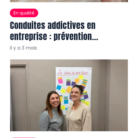
En qualité
Conduites addictives en
entreprise : prévention
salvatrice
il y a 3 mois