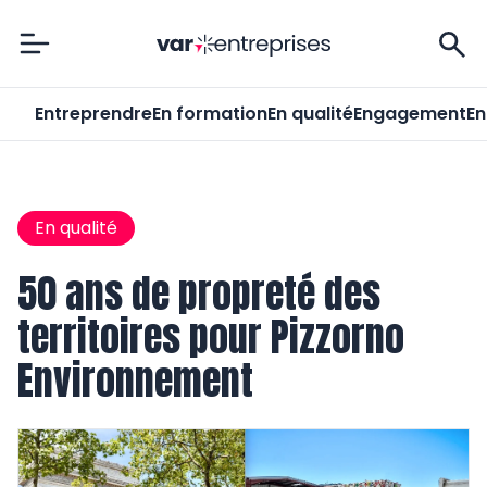
Var-Entreprises
Entreprendre
En formation
En qualité
Engagement
En
En qualité
50 ans de propreté des
territoires pour Pizzorno
Environnement