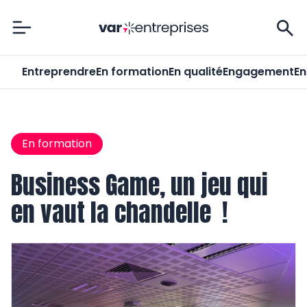
Var-Entreprises
Entreprendre
En formation
En qualité
Engagement
En
En formation
Business Game, un jeu qui
en vaut la chandelle !