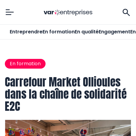
Var-Entreprises
Entreprendre
En formation
En qualité
Engagement
En
En formation
Carrefour Market Ollioules
dans la chaîne de solidarité
E2C