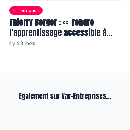
En formation
Thierry Berger : « rendre
l’apprentissage accessible à
tous, partout »
il y a 8 mois
Egalement sur Var-Entreprises...
Entreprendre
Quoi de neuf dans l’IA, épisode II :